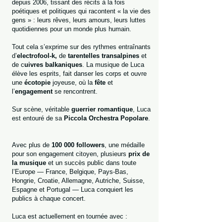
depuis 2006, tissant des récits à la fois
poétiques et politiques qui racontent « la vie des
gens » : leurs rêves, leurs amours, leurs luttes
quotidiennes pour un monde plus humain.
Tout cela s’exprime sur des rythmes entraînants
d’
electrofool-k,
de
tarentelles transalpines
et
de c
uivres balkaniques
. La musique de Luca
élève les esprits, fait danser les corps et ouvre
une
écotopie
joyeuse, où la
fête
et
l’
engagement
se rencontrent.
Sur scène, véritable
guerrier romantique
, Luca
est entouré de sa
Piccola Orchestra Popolare
.
Avec plus de
100 000 followers
, une médaille
pour son engagement citoyen, plusieurs
prix de
la musique
et un succès public dans toute
l’Europe — France, Belgique, Pays-Bas,
Hongrie, Croatie, Allemagne, Autriche, Suisse,
Espagne et Portugal — Luca conquiert les
publics à chaque concert.
Luca est actuellement en tournée avec :