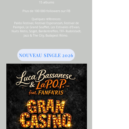
15 albums
Plus de 100 000 followers sur FB
Quelques références:
Paléo Festival, Festival Esperanzah, Festival de
Paimpol, Le Grand Soufflet, Les Estivales d'Evian,
Nuits Metis, Sziget, Bardentreffen, TFF- Rudolstadt,
Jazz & The City, Budapest Ritmo.
NOUVEAU SINGLE 2026