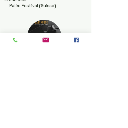
— Paléo Festival (Suisse)
BOOK A CONCERT
WITH US NOW
BASIC INFO
ONE SHEET
EN
FR
DE
SP
IT
Fiche technique
HOSPITALITY RIDER