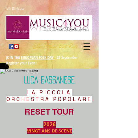
Folk, World, Jazz
Since 2007
[Live] Music With Roots
JOIN THE
EUROPEAN FOLK DAY
- 23 September
Register your Event
LUCA BASSANESE
LA PICCOLA
ORCHESTRA POPOLARE
RESET TOUR
2026
VINGT ANS DE SCENE